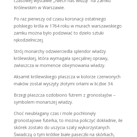
czasowej wystawie „Niech nas widzą!” na Zamku
Królewskim w Warszawie.
Po raz pierwszy od czasu koronacji ostatniego
polskiego króla w 1764 roku w murach warszawskiego
zamku można było podziwiać to dzieło sztuki
rękodzielniczej.
Strój monarchy odzwierciedla splendor władzy
królewskiej, która wymagała specjalnej oprawy,
zwłaszcza w momencie obejmowania władzy.
Aksamit królewskiego płaszcza w kolorze czerwonych
maków został wyszyty złotymi orłami w liczbie 34.
Brzegi płaszcza ozdobiono futrem z gronostajów –
symbolem monarszej władzy.
Choć nieubłagany czas i mole pochłonęły
gronostajowe futerka, to można policzyć dokładnie, ile
skórek zostało do uszycia szaty wykorzystanych.
Świadczą o tym krótkie białe paseczki na skórkach,