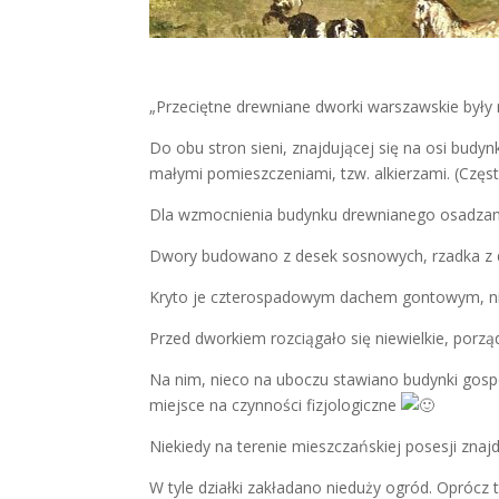
„Przeciętne drewniane dworki warszawskie były 
Do obu stron sieni, znajdującej się na osi budy
małymi pomieszczeniami, tzw. alkierzami. (Częst
Dla wzmocnienia budynku drewnianego osadzano
Dwory budowano z desek sosnowych, rzadka z
Kryto je czterospadowym dachem gontowym, ni
Przed dworkiem rozciągało się niewielkie, por
Na nim, nieco na uboczu stawiano budynki gospod
miejsce na czynności fizjologiczne
Niekiedy na terenie mieszczańskiej posesji znaj
W tyle działki zakładano nieduży ogród. Opróc