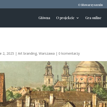
O Stowarzyszeniu
Główna
O projekcie
Gra online
e 2, 2025
|
Art branding
,
Warszawa
|
0 komentarzy