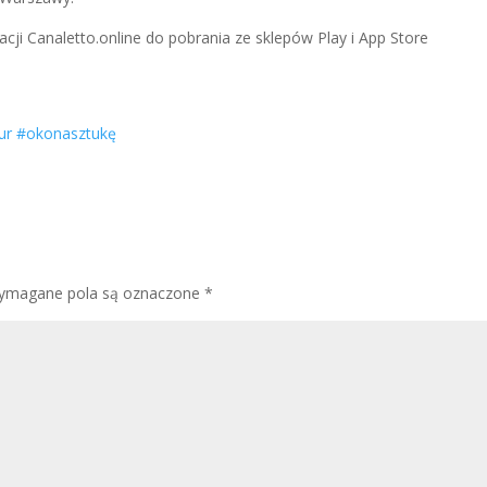
cji Canaletto.online do pobrania ze sklepów Play i App Store
ur
#okonasztukę
ymagane pola są oznaczone
*