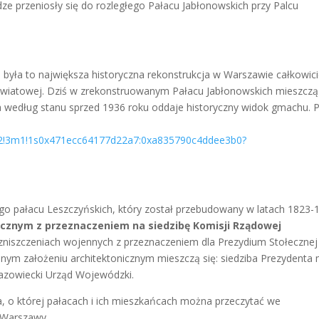
dze przeniosły się do rozległego Pałacu Jabłonowskich przy Palcu
była to największa historyczna rekonstrukcja w Warszawie całkowic
światowej. Dziś w zrekonstruowanym Pałacu Jabłonowskich mieszczą
 według stanu sprzed 1936 roku oddaje historyczny widok gmachu. 
m2!3m1!1s0x471ecc64177d22a7:0xa835790c4ddee3b0?
o pałacu Leszczyńskich, który został przebudowany w latach 1823-
ycznym z przeznaczeniem na siedzibę
Komisji Rządowej
zniszczeniach wojennych z przeznaczeniem dla Prezydium Stołecznej
m założeniu architektonicznym mieszczą się: siedziba Prezydenta m
azowiecki Urząd Wojewódzki.
ka, o której pałacach i ich mieszkańcach można przeczytać we
e Warszawy.