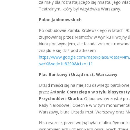
za mały dla rozrastającego się miasta. Jego wła
Teatralnym, który był wizytówką Warszawy.
Pałac Jabłonowskich
Po odbudowie Zamku Królewskiego w latach 70. 
zrujnowanej przez Niemców w wyniku II wojny 
biura pod wynajem, ale fasada zrekonstruowana
znajduje się dziś pod adresem:
https://www.google.com/maps/place//data=!4
sa=X&ved=1t:8290&ictx=111
Plac Bankowy i Urząd m.st. Warszawy
Urząd mieści się na miejscu dawnego barokoweg
przez Ant
onia Corazziego w stylu klasycyst
Przychodów i Skarbu
. Odbudowany został po 
Rady Narodowej. Obecnie w w tym monumentalny
Warszawy, biura Urzędu m.st. Warszawy oraz M
Historycznie, przed wojną była to ulica Rymars
wspomnieniach i dziennikach opisujących dziej