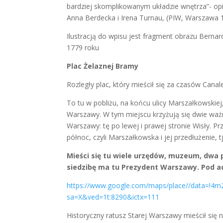
bardziej skomplikowanym układzie wnętrza”- op
Anna Berdecka i Irena Turnau, (PIW, Warszawa 
Ilustracją do wpisu jest fragment obrazu Bern
1779 roku
Plac Żelaznej Bramy
Rozległy plac, który mieścił się za czasów Cana
To tu w pobliżu, na końcu ulicy Marszałkowskiej
Warszawy. W tym miejscu krzyżują się dwie ważne
Warszawy: tę po lewej i prawej stronie Wisły. P
północ, czyli Marszałkowska i jej przedłużenie, tj
Mieści się tu wiele urzędów, muzeum, dwa p
siedzibę ma tu Prezydent Warszawy. Pod a
https://www.google.com/maps/place//data=!4
sa=X&ved=1t:8290&ictx=111
Historyczny ratusz Starej Warszawy mieścił się 