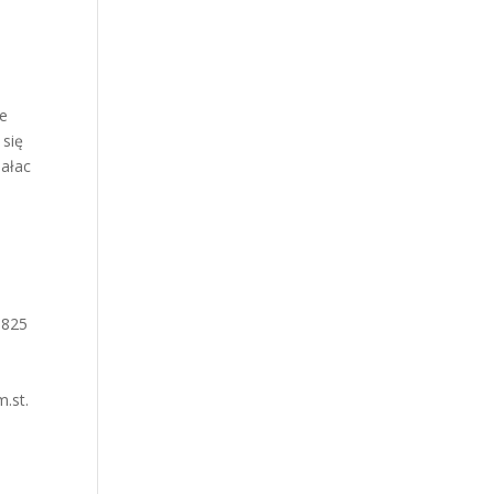
ie
 się
Pałac
1825
.st.