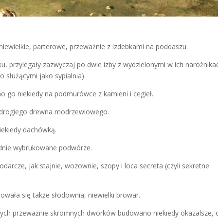
niewielkie, parterowe, przeważnie z izdebkami na poddaszu.
nku, przylegały zazwyczaj po dwie izby z wydzielonymi w ich narożnika
o służącymi jako sypialnia).
 go niekiedy na podmurówce z kamieni i cegieł.
 drogiego drewna modrzewiowego.
ekiedy dachówką.
ządnie wybrukowane podwórze.
arcze, jak stajnie, wozownie, szopy i loca secreta (czyli sekretne
dowała się także słodownia, niewielki browar.
z tych przeważnie skromnych dworków budowano niekiedy okazalsze, 