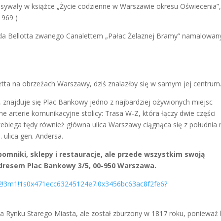
isywały w książce „Życie codzienne w Warszawie okresu Oświecenia”
1969 )
arda Bellotta zwanego Canalettem „Pałac Żelaznej Bramy” namalowan
letta na obrzeżach Warszawy, dziś znalazłby się w samym jej centrum
, znajduje się Plac Bankowy jedno z najbardziej ożywionych miejsc
 arterie komunikacyjne stolicy: Trasa W-Z, która łączy dwie części
rzebiega tędy również główna ulica Warszawy ciągnąca się z południa 
. ulica gen. Andersa.
omniki, sklepy i restauracje, ale przede wszystkim swoją
dresem Plac Bankowy 3/5, 00-950 Warszawa.
m2!3m1!1s0x471ecc63245124e7:0x3456bc63ac8f2fe6?
na Rynku Starego Miasta, ale został zburzony w 1817 roku, ponieważ 