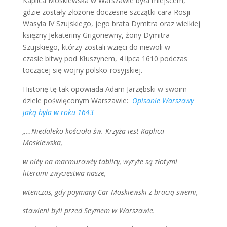
Kaplica Moskiewska w Warszawie była miejscem,
gdzie zostały złożone doczesne szczątki cara Rosji
Wasyla IV Szujskiego, jego brata Dymitra oraz wielkiej
księżny Jekateriny Grigoriewny, żony Dymitra
Szujskiego, którzy zostali wzięci do niewoli w
czasie bitwy pod Kłuszynem, 4 lipca 1610 podczas
toczącej się wojny polsko-rosyjskiej.
Historię tę tak opowiada Adam Jarzębski w swoim
dziele poświęconym Warszawie:
Opisanie Warszawy
jaką była w roku 1643
„…Niedaleko kościoła św. Krzyża iest Kaplica
Moskiewska,
w niéy na marmurowéy tablicy, wyryte są złotymi
literami zwycięstwa nasze,
wtenczas, gdy poymany Car Moskiewski z bracią swemi,
stawieni byli przed Seymem w Warszawie.