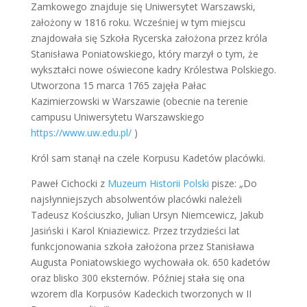
Zamkowego znajduje się Uniwersytet Warszawski,
założony w 1816 roku. Wcześniej w tym miejscu
znajdowała się Szkoła Rycerska założona przez króla
Stanisława Poniatowskiego, który marzył o tym, że
wykształci nowe oświecone kadry Królestwa Polskiego.
Utworzona 15 marca 1765 zajęła Pałac
Kazimierzowski w Warszawie (obecnie na terenie
campusu Uniwersytetu Warszawskiego
https://www.uw.edu.pl/
)
Król sam stanął na czele Korpusu Kadetów placówki.
Paweł Cichocki z
Muzeum Historii Polski
pisze: „Do
najsłynniejszych absolwentów placówki należeli
Tadeusz Kościuszko, Julian Ursyn Niemcewicz, Jakub
Jasiński i Karol Kniaziewicz. Przez trzydzieści lat
funkcjonowania szkoła założona przez Stanisława
Augusta Poniatowskiego wychowała ok. 650 kadetów
oraz blisko 300 eksternów. Później stała się ona
wzorem dla Korpusów Kadeckich tworzonych w II