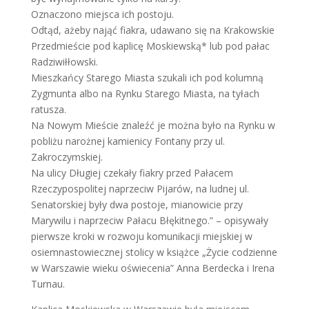
Oznaczono miejsca ich postoju.
Odtąd, ażeby nająć fiakra, udawano się na Krakowskie
Przedmieście pod kaplicę Moskiewską* lub pod pałac
Radziwiłłowski.
Mieszkańcy Starego Miasta szukali ich pod kolumną
Zygmunta albo na Rynku Starego Miasta, na tyłach
ratusza.
Na Nowym Mieście znaleźć je można było na Rynku w
pobliżu narożnej kamienicy Fontany przy ul.
Zakroczymskiej.
Na ulicy Długiej czekały fiakry przed Pałacem
Rzeczypospolitej naprzeciw Pijarów, na ludnej ul.
Senatorskiej były dwa postoje, mianowicie przy
Marywilu i naprzeciw Pałacu Błękitnego.” – opisywały
pierwsze kroki w rozwoju komunikacji miejskiej w
osiemnastowiecznej stolicy w książce „Życie codzienne
w Warszawie wieku oświecenia” Anna Berdecka i Irena
Turnau.