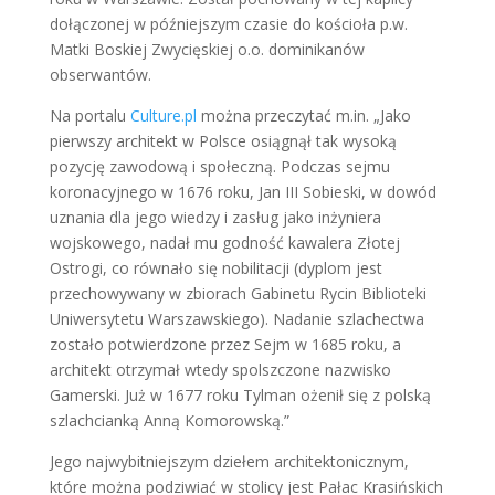
dołączonej w późniejszym czasie do kościoła p.w.
Matki Boskiej Zwycięskiej o.o. dominikanów
obserwantów.
Na portalu
Culture.pl
można przeczytać m.in. „Jako
pierwszy architekt w Polsce osiągnął tak wysoką
pozycję zawodową i społeczną. Podczas sejmu
koronacyjnego w 1676 roku, Jan III Sobieski, w dowód
uznania dla jego wiedzy i zasług jako inżyniera
wojskowego, nadał mu godność kawalera Złotej
Ostrogi, co równało się nobilitacji (dyplom jest
przechowywany w zbiorach Gabinetu Rycin Biblioteki
Uniwersytetu Warszawskiego). Nadanie szlachectwa
zostało potwierdzone przez Sejm w 1685 roku, a
architekt otrzymał wtedy spolszczone nazwisko
Gamerski. Już w 1677 roku Tylman ożenił się z polską
szlachcianką Anną Komorowską.”
Jego najwybitniejszym dziełem architektonicznym,
które można podziwiać w stolicy jest Pałac Krasińskich