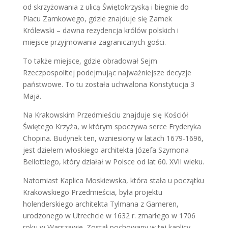
od skrzyżowania z ulicą Świętokrzyską i biegnie do
Placu Zamkowego, gdzie znajduje się Zamek
Królewski – dawna rezydencja królów polskich i
miejsce przyjmowania zagranicznych gości.
To także miejsce, gdzie obradował Sejm
Rzeczpospolitej podejmując najważniejsze decyzje
państwowe. To tu została uchwalona Konstytucja 3
Maja.
Na Krakowskim Przedmieściu znajduje się Kościół
Świętego Krzyża, w którym spoczywa serce Fryderyka
Chopina. Budynek ten, wzniesiony w latach 1679-1696,
jest dziełem włoskiego architekta Józefa Szymona
Bellottiego, który działał w Polsce od lat 60. XVII wieku.
Natomiast Kaplica Moskiewska, która stała u początku
Krakowskiego Przedmieścia, była projektu
holenderskiego architekta Tylmana z Gameren,
urodzonego w Utrechcie w 1632 r. zmarłego w 1706
roku w Warszawie. Został pochowany w tej kaplicy