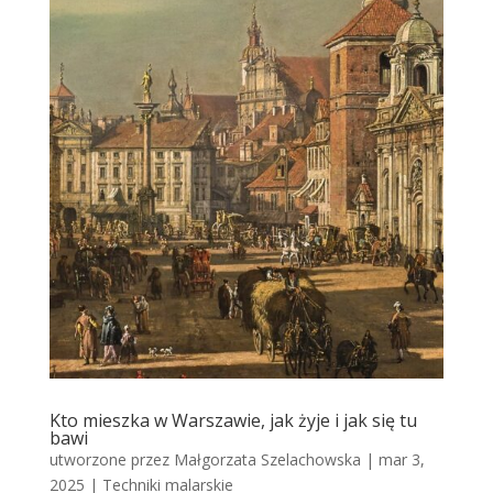
Kto mieszka w Warszawie, jak żyje i jak się tu
bawi
utworzone przez
Małgorzata Szelachowska
|
mar 3,
2025
|
Techniki malarskie